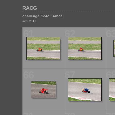
RACG
challenge moto France
avril 2012
61
62
6
66
67
6