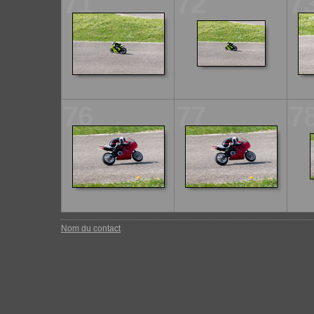
71
72
7
76
77
7
Nom du contact