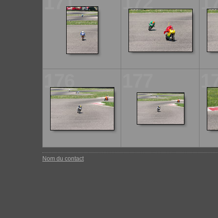
171
172
1
176
177
1
Nom du contact