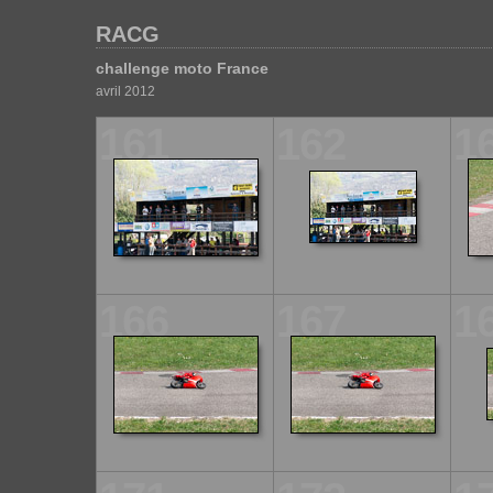
RACG
challenge moto France
avril 2012
161
162
1
166
167
1